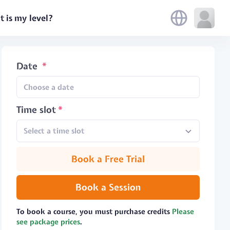
 is my level?
Date
Time slot
Select a time slot
Book a Free Trial
Book a Session
To book a course, you must purchase credits
Please
see package prices
.