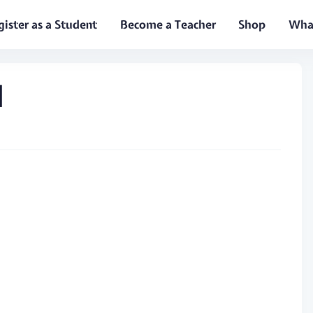
gister as a Student
Become a Teacher
Shop
What
ال