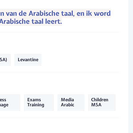
en van de Arabische taal, en ik word
rabische taal leert.
MSA)
Levantine
ess
Exams
Media
Children
uage
Training
Arabic
MSA