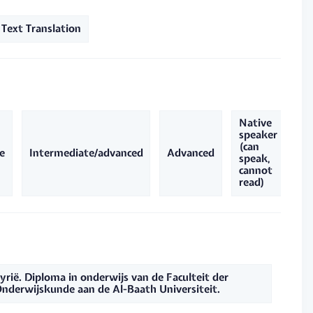
Text Translation
Native
Ad
speaker
MS
(can
e
Intermediate/advanced
Advanced
re
speak,
ca
cannot
sp
read)
yrië. Diploma in onderwijs van de Faculteit der
nderwijskunde aan de Al-Baath Universiteit.